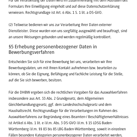
Für die Verarbeitung der Daten wird im Zusammenhang mit dem Ausfüllen des
Formulars Ihre Einwilligung eingeholt und auf diese Datenschutzerklärung
verwiesen. Rechtsgrundlage ist Art. 6 Abs. 1 S. 1 lit. a DS-GVO.
(2) Teilweise bedienen wir uns zur Verarbeitung Ihrer Daten externer
Dienstleister. Diese wurden von uns sorgfältig ausgewählt und beauftragt, sind
an unsere Weisungen gebunden und werden regelmäßig kontrolliert.
§5 Erhebung personenbezogener Daten in
Bewerbungsverfahren
Entscheiden Sie sich für eine Bewerbung bei uns, verarbeiten wir Ihre
Bewerbungsdaten, um mit Ihnen Kontakt aufnehmen bzw. beurteilen zu
können, ob Sie die Eignung, Befähigung und fachliche Leistung für die Stelle,
auf die Sie sich bewerben, besitzen.
Für die DHBW ergeben sich die rechtlichen Vorgaben für das Auswahlverfahren
insbesondere aus Art. 33 Abs. 2 Grundgesetz, dem Allgemeinen
Gleichbehandlungsgesetz, ggf. dem Landeshochschulgesetz und dem
Haushaltsrecht. Rechtsgrundlage für die Verarbeitungen im Rahmen des
Auswahlverfahrens zur Begründung eines Beamten-/ Beschäftigtenverhältnisses
ist Artikel 6 Abs. 1 lit. e i.V.m. Abs. 3 DS-GVO i.V.m. § 15 LDSG Baden-
Württemberg i.V.m. §§ 83 bis 85 LBG Baden-Württemberg, soweit in einzelnen
Fällen besondere Kategorien personenbezogener Daten verarbeitet werden,