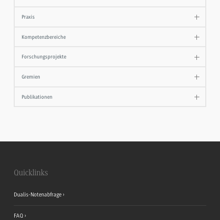
Praxis
Kompetenzbereiche
Forschungsprojekte
Gremien
Publikationen
Quicklinks
Dualis-Notenabfrage
FAQ