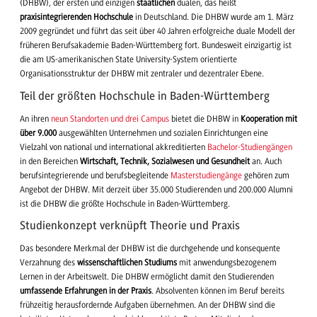
(DHBW), der ersten und einzigen
staatlichen
dualen, das heißt
praxisintegrierenden Hochschule
in Deutschland. Die DHBW wurde am 1. März
2009 gegründet und führt das seit über 40 Jahren erfolgreiche duale Modell der
früheren Berufsakademie Baden-Württemberg fort. Bundesweit einzigartig ist
die am US-amerikanischen State University-System orientierte
Organisationsstruktur der DHBW mit zentraler und dezentraler Ebene.
Teil der größten Hochschule in Baden-Württemberg
An ihren
neun Standorten und drei Campus
bietet die DHBW in
Kooperation mit
über 9.000
ausgewählten Unternehmen und sozialen Einrichtungen eine
Vielzahl von national und international akkreditierten
Bachelor-Studiengängen
in den Bereichen
Wirtschaft, Technik, Sozialwesen und Gesundheit
an. Auch
berufsintegrierende und berufsbegleitende
Masterstudiengänge
gehören zum
Angebot der DHBW. Mit derzeit über 35.000 Studierenden und 200.000 Alumni
ist die DHBW die größte Hochschule in Baden-Württemberg.
Studienkonzept verknüpft Theorie und Praxis
Das besondere Merkmal der DHBW ist die durchgehende und konsequente
Verzahnung des
wissenschaftlichen Studiums
mit anwendungsbezogenem
Lernen in der Arbeitswelt. Die DHBW ermöglicht damit den Studierenden
umfassende Erfahrungen in der Praxis
. Absolventen können im Beruf bereits
frühzeitig herausfordernde Aufgaben übernehmen. An der DHBW sind die