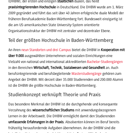
(DHBW), der ersten und einzigen
staatlichen
dualen, das heißt
praxisintegrierenden Hochschule
in Deutschland. Die DHBW wurde am 1. März
2009 gegründet und führt das seit über 40 Jahren erfolgreiche duale Modell der
früheren Berufsakademie Baden-Württemberg fort. Bundesweit einzigartig ist
die am US-amerikanischen State University-System orientierte
Organisationsstruktur der DHBW mit zentraler und dezentraler Ebene.
Teil der größten Hochschule in Baden-Württemberg
An ihren
neun Standorten und drei Campus
bietet die DHBW in
Kooperation mit
über 9.000
ausgewählten Unternehmen und sozialen Einrichtungen eine
Vielzahl von national und international akkreditierten
Bachelor-Studiengängen
in den Bereichen
Wirtschaft, Technik, Sozialwesen und Gesundheit
an. Auch
berufsintegrierende und berufsbegleitende
Masterstudiengänge
gehören zum
Angebot der DHBW. Mit derzeit über 35.000 Studierenden und 200.000 Alumni
ist die DHBW die größte Hochschule in Baden-Württemberg.
Studienkonzept verknüpft Theorie und Praxis
Das besondere Merkmal der DHBW ist die durchgehende und konsequente
Verzahnung des
wissenschaftlichen Studiums
mit anwendungsbezogenem
Lernen in der Arbeitswelt. Die DHBW ermöglicht damit den Studierenden
umfassende Erfahrungen in der Praxis
. Absolventen können im Beruf bereits
frühzeitig herausfordernde Aufgaben übernehmen. An der DHBW sind die