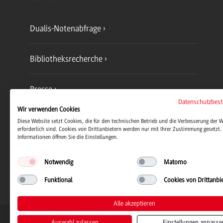
Dualis-Notenabfrage
Bibliotheksrecherche
Presse
Datenschutzbes
Wir verwenden Cookies
Jobs und Karriere
Diese Website setzt Cookies, die für den technischen Betrieb und die Verbesserung der 
erforderlich sind. Cookies von Drittanbietern werden nur mit Ihrer Zustimmung gesetzt. 
Informationen öffnen Sie die Einstellungen.
Notwendig
Matomo
Funktional
Cookies von Drittanbi
Alle akzeptieren
Duale Hochschule Baden-Württemb
Auswahl zulassen
Einstellungen anpasse