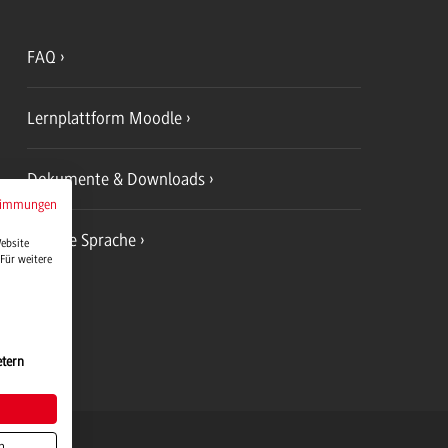
FAQ
Lernplattform Moodle
Dokumente & Downloads
timmungen
Leichte Sprache
Website
Für weitere
etern
erg Logo, zur Startseite
n