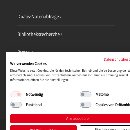
Dualis-Notenabfrage
Bibliotheksrecherche
Presse
Datenschutzbes
Wir verwenden Cookies
Jobs und Karriere
Diese Website setzt Cookies, die für den technischen Betrieb und die Verbesserung der 
erforderlich sind. Cookies von Drittanbietern werden nur mit Ihrer Zustimmung gesetzt. 
Informationen öffnen Sie die Einstellungen.
Notwendig
Matomo
Funktional
Cookies von Drittanbi
Alle akzeptieren
Duale Hochschule Baden-Württemb
Auswahl zulassen
Einstellungen anpasse