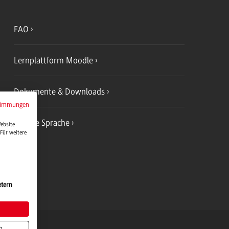
FAQ
Lernplattform Moodle
Dokumente & Downloads
timmungen
Leichte Sprache
Website
Für weitere
etern
erg Logo, zur Startseite
n