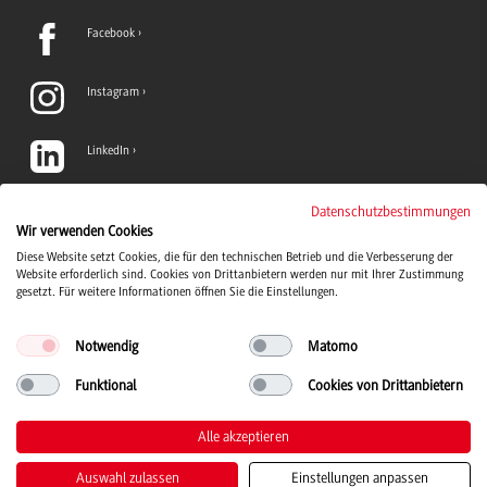
Facebook
Instagram
LinkedIn
TikTok
Datenschutzbestimmungen
Wir verwenden Cookies
Diese Website setzt Cookies, die für den technischen Betrieb und die Verbesserung der
YouTube
Website erforderlich sind. Cookies von Drittanbietern werden nur mit Ihrer Zustimmung
gesetzt. Für weitere Informationen öffnen Sie die Einstellungen.
Notwendig
Matomo
Funktional
Cookies von Drittanbietern
Duale Hochschule Baden-Württemberg logo, to the home page
© 2026 Duale Hochschule Baden-Württemberg
Alle akzeptieren
Auswahl zulassen
Einstellungen anpassen
Kontakt
Impressum
Datenschutz
Barrierefreiheit