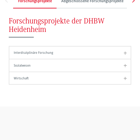
Forschungsprojekte
Abgeschlossene Forschungsprojekte
Kon
Forschungsprojekte der DHBW
Heidenheim
Interdisziplinäre Forschung
Sozialwesen
Wirtschaft