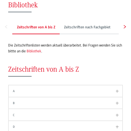
Bibliothek
Zeitschriften von A bis Z
Zeitschriften nach Fachgebiet
Zeitun
Die Zeitschriftenlisten werden aktuell überarbeitet. Bei Fragen wenden Sie sich
bittte an die
Bibliothek
.
Zeitschriften von A bis Z
A
B
C
D