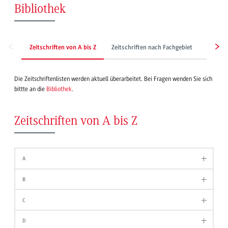
Bibliothek
Zeitschriften von A bis Z
Zeitschriften nach Fachgebiet
Zeitun
Die Zeitschriftenlisten werden aktuell überarbeitet. Bei Fragen wenden Sie sich
bittte an die
Bibliothek
.
Zeitschriften von A bis Z
A
B
C
D