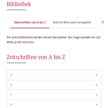
Bibliothek
Zeitschriften von A bis Z
Zeitschriften nach Fachgebiet
Zeitun
Die Zeitschriftenlisten werden aktuell überarbeitet. Bei Fragen wenden Sie sich
bittte an die
Bibliothek
.
Zeitschriften von A bis Z
A
B
C
D