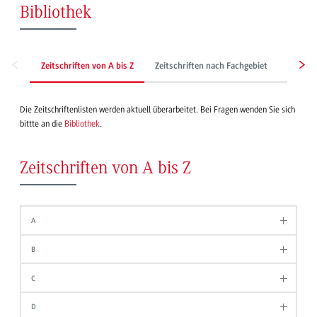
Bibliothek
Zeitschriften von A bis Z
Zeitschriften nach Fachgebiet
Zeitun
Die Zeitschriftenlisten werden aktuell überarbeitet. Bei Fragen wenden Sie sich
bittte an die
Bibliothek
.
Zeitschriften von A bis Z
A
B
C
D