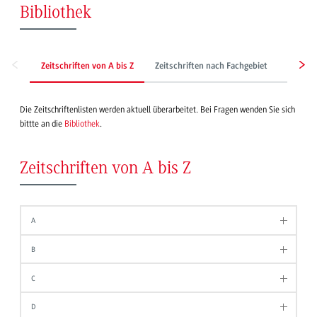
Bibliothek
Zeitschriften von A bis Z
Zeitschriften nach Fachgebiet
Zeitun
Die Zeitschriftenlisten werden aktuell überarbeitet. Bei Fragen wenden Sie sich
bittte an die
Bibliothek
.
Zeitschriften von A bis Z
A
B
C
D