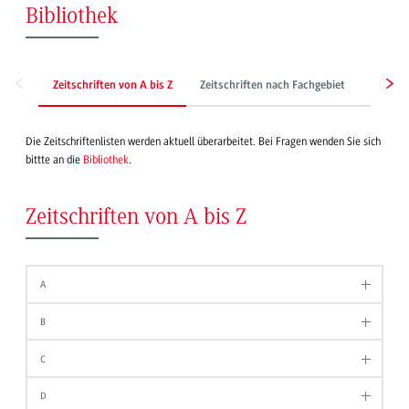
Bibliothek
Zeitschriften von A bis Z
Zeitschriften nach Fachgebiet
Zeitun
Die Zeitschriftenlisten werden aktuell überarbeitet. Bei Fragen wenden Sie sich
bittte an die
Bibliothek
.
Zeitschriften von A bis Z
A
B
C
D