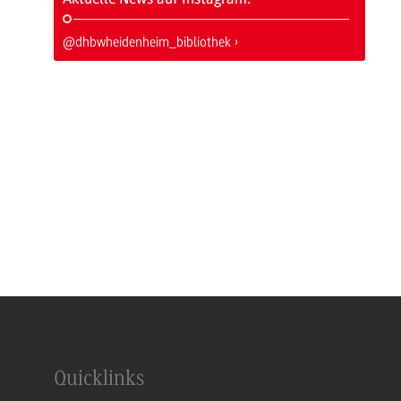
@dhbwheidenheim_bibliothek
Quicklinks