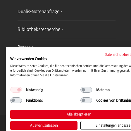
Dualis-Notenabfrage
Bibliotheksrecherche
Presse
Datenschutzbes
Wir verwenden Cookies
Jobs und Karriere
Diese Website setzt Cookies, die für den technischen Betrieb und die Verbesserung der 
erforderlich sind. Cookies von Drittanbietern werden nur mit Ihrer Zustimmung gesetzt. 
Informationen öffnen Sie die Einstellungen.
Notwendig
Matomo
Funktional
Cookies von Drittanbi
Alle akzeptieren
Duale Hochschule Baden-Württemb
Auswahl zulassen
Einstellungen anpasse
© 2026 Duale Hochschule Baden-Wü