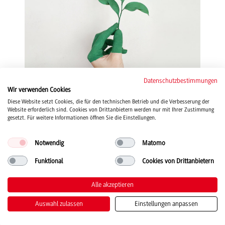
Datenschutzbestimmungen
Wir verwenden Cookies
Diese Website setzt Cookies, die für den technischen Betrieb und die Verbesserung der
AK Nachhaltigkeit
Website erforderlich sind. Cookies von Drittanbietern werden nur mit Ihrer Zustimmung
gesetzt. Für weitere Informationen öffnen Sie die Einstellungen.
An der DHBW wird Nachhaltigkeit als gemeinsame Aufgabe verstanden.
Professor*innen, Mitarbeitende und Studierende arbeiten in Projekten und
Notwendig
Matomo
Initiativen zur Nachhaltigkeit zusammen. An der DHBW Heidenheim wurde
eigens dafür der Arbeitskreis Nachhaltigkeit gegründet.
Funktional
Cookies von Drittanbietern
Zum AK Nachhaltigkeit
Alle akzeptieren
Auswahl zulassen
Einstellungen anpassen