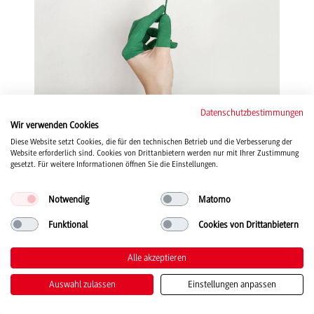
Datenschutzbestimmungen
AK Nachhaltigkeit
Wir verwenden Cookies
Diese Website setzt Cookies, die für den technischen Betrieb und die Verbesserung der
An der DHBW wird Nachhaltigkeit als gemeinsame Aufgabe verstanden.
Website erforderlich sind. Cookies von Drittanbietern werden nur mit Ihrer Zustimmung
Professor*innen, Mitarbeitende und Studierende arbeiten in Projekten und
gesetzt. Für weitere Informationen öffnen Sie die Einstellungen.
Initiativen zur Nachhaltigkeit zusammen. An der DHBW Heidenheim wurde
eigens dafür der Arbeitskreis Nachhaltigkeit gegründet.
Notwendig
Matomo
Zum AK Nachhaltigkeit
Funktional
Cookies von Drittanbietern
Alle akzeptieren
Auswahl zulassen
Einstellungen anpassen
VWI Hochschulgruppe Heidenheim