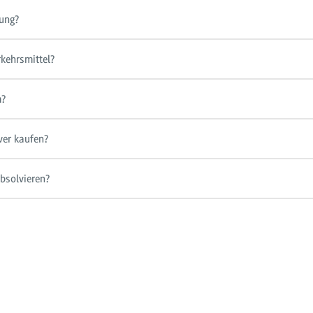
gung?
rkehrsmittel?
m?
er kaufen?
bsolvieren?