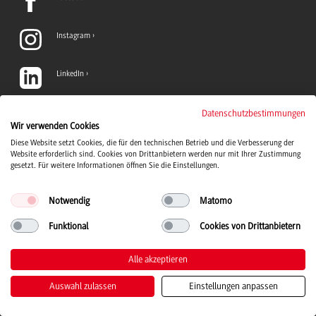
Instagram
LinkedIn
TikTok
Datenschutzbestimmungen
Wir verwenden Cookies
Diese Website setzt Cookies, die für den technischen Betrieb und die Verbesserung der
YouTube
Website erforderlich sind. Cookies von Drittanbietern werden nur mit Ihrer Zustimmung
gesetzt. Für weitere Informationen öffnen Sie die Einstellungen.
Notwendig
Matomo
Funktional
Cookies von Drittanbietern
Duale Hochschule Baden-Württemberg Logo, zur Startseite
© 2026 Duale Hochschule Baden-Württemberg
Alle akzeptieren
Auswahl zulassen
Einstellungen anpassen
Kontakt
Impressum
Datenschutz
Barrierefreiheit