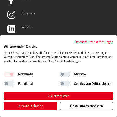
Instagram
LinkedIn
TikTok
Datenschutzbestimmungen
Wir verwenden Cookies
Diese Website setzt Cookies, die für den technischen Betrieb und die Verbesserung der
YouTube
Website erforderlich sind. Cookies von Drittanbietern werden nur mit Ihrer Zustimmung
gesetzt. Für weitere Informationen öffnen Sie die Einstellungen.
Notwendig
Matomo
Funktional
Cookies von Drittanbietern
Duale Hochschule Baden-Württemberg Logo, zur Startseite
© 2026 Duale Hochschule Baden-Württemberg
Alle akzeptieren
Auswahl zulassen
Einstellungen anpassen
Kontakt
Impressum
Datenschutz
Barrierefreiheit