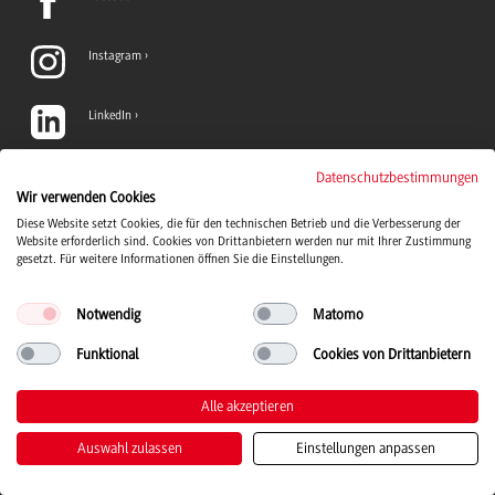
Instagram
LinkedIn
TikTok
Datenschutzbestimmungen
Wir verwenden Cookies
Diese Website setzt Cookies, die für den technischen Betrieb und die Verbesserung der
YouTube
Website erforderlich sind. Cookies von Drittanbietern werden nur mit Ihrer Zustimmung
gesetzt. Für weitere Informationen öffnen Sie die Einstellungen.
Notwendig
Matomo
Funktional
Cookies von Drittanbietern
Duale Hochschule Baden-Württemberg Logo, zur Startseite
© 2026 Duale Hochschule Baden-Württemberg
Alle akzeptieren
Auswahl zulassen
Einstellungen anpassen
Kontakt
Impressum
Datenschutz
Barrierefreiheit