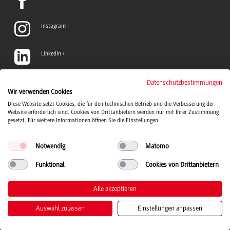
Instagram
LinkedIn
TikTok
Datenschutzbestimmungen
Wir verwenden Cookies
Diese Website setzt Cookies, die für den technischen Betrieb und die Verbesserung der
YouTube
Website erforderlich sind. Cookies von Drittanbietern werden nur mit Ihrer Zustimmung
gesetzt. Für weitere Informationen öffnen Sie die Einstellungen.
Notwendig
Matomo
Funktional
Cookies von Drittanbietern
Duale Hochschule Baden-Württemberg Logo, zur Startseite
© 2026 Duale Hochschule Baden-Württemberg
Alle akzeptieren
Auswahl zulassen
Einstellungen anpassen
Kontakt
Impressum
Datenschutz
Barrierefreiheit