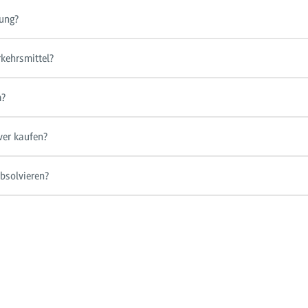
gung?
rkehrsmittel?
m?
er kaufen?
bsolvieren?