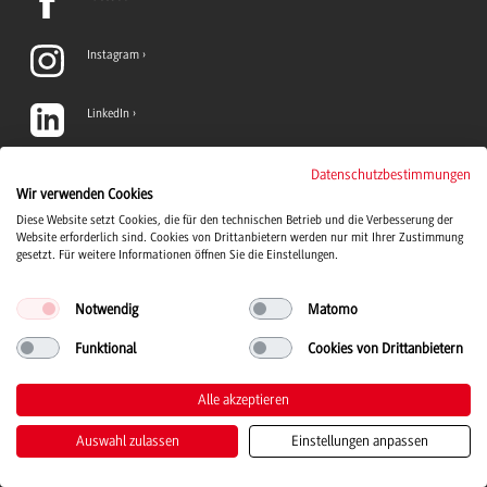
Instagram
LinkedIn
TikTok
Datenschutzbestimmungen
Wir verwenden Cookies
Diese Website setzt Cookies, die für den technischen Betrieb und die Verbesserung der
YouTube
Website erforderlich sind. Cookies von Drittanbietern werden nur mit Ihrer Zustimmung
gesetzt. Für weitere Informationen öffnen Sie die Einstellungen.
Notwendig
Matomo
Funktional
Cookies von Drittanbietern
Duale Hochschule Baden-Württemberg Logo, zur Startseite
© 2026 Duale Hochschule Baden-Württemberg
Alle akzeptieren
Auswahl zulassen
Einstellungen anpassen
Kontakt
Impressum
Datenschutz
Barrierefreiheit