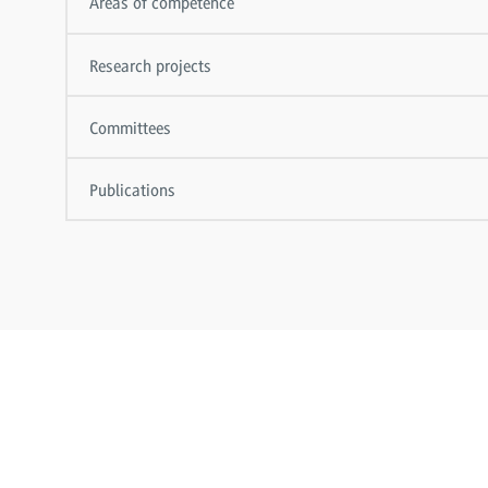
Areas of competence
Research projects
Committees
Publications