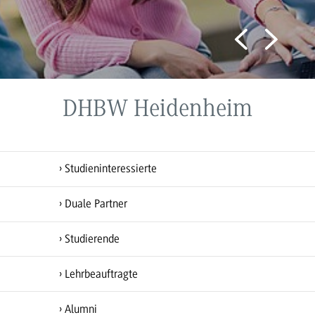
Zur nächsten Online-Veranstaltung anmelden
Jetzt anmelden
DHBW Heidenheim
Studieninteressierte
Duale Partner
Studierende
Lehrbeauftragte
Alumni