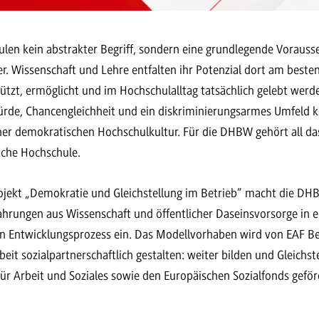
ulen kein abstrakter Begriff, sondern eine grundlegende Vorauss
r. Wissenschaft und Lehre entfalten ihr Potenzial dort am besten
tzt, ermöglicht und im Hochschulalltag tatsächlich gelebt werde
ürde, Chancengleichheit und ein diskriminierungsarmes Umfeld
ner demokratischen Hochschulkultur. Für die DHBW gehört all da
liche Hochschule.
rojekt „Demokratie und Gleichstellung im Betrieb“ macht die DH
fahrungen aus Wissenschaft und öffentlicher Daseinsvorsorge in 
en Entwicklungsprozess ein. Das Modellvorhaben wird von EAF B
it sozialpartnerschaftlich gestalten: weiter bilden und Gleichs
 Arbeit und Soziales sowie den Europäischen Sozialfonds geförde