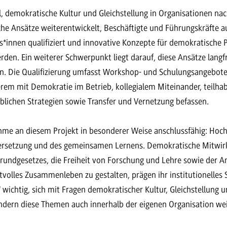
el, demokratische Kultur und Gleichstellung in Organisationen nac
iche Ansätze weiterentwickelt, Beschäftigte und Führungskräfte a
*innen qualifiziert und innovative Konzepte für demokratische P
rden. Ein weiterer Schwerpunkt liegt darauf, diese Ansätze langfri
n. Die Qualifizierung umfasst Workshop- und Schulungsangebote
rem mit Demokratie im Betrieb, kollegialem Miteinander, teilhab
blichen Strategien sowie Transfer und Vernetzung befassen.
ahme an diesem Projekt in besonderer Weise anschlussfähig: Hoch
ersetzung und des gemeinsamen Lernens. Demokratische Mitwirk
rundgesetzes, die Freiheit von Forschung und Lehre sowie der A
tvolles Zusammenleben zu gestalten, prägen ihr institutionelles 
 wichtig, sich mit Fragen demokratischer Kultur, Gleichstellung u
ondern diese Themen auch innerhalb der eigenen Organisation we