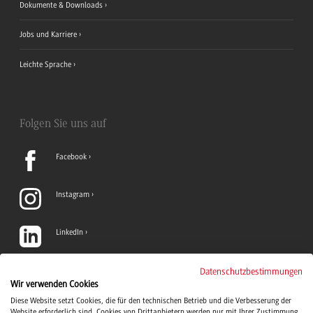
Dokumente & Downloads
Jobs und Karriere
Leichte Sprache
Folgen Sie uns auf
Facebook
Instagram
LinkedIn
TikTok
Datenschutzbestimmungen
Wir verwenden Cookies
Diese Website setzt Cookies, die für den technischen Betrieb und die Verbesserung der
YouTube
Website erforderlich sind. Cookies von Drittanbietern werden nur mit Ihrer Zustimmung