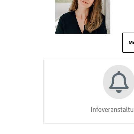
M
Infoveranstalt