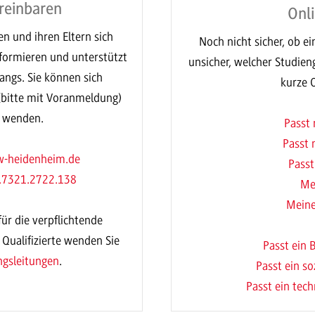
reinbaren
Onli
en und ihren Eltern sich
Noch nicht sicher, ob ei
nformieren und unterstützt
unsicher, welcher Studie
angs. Sie können sich
kurze O
 (bitte mit Voranmeldung)
g wenden.
Passt 
Passt 
-heidenheim.de
Passt
.7321.2722.138
Me
Meine
ür die verpflichtende
 Qualifizierte wenden Sie
Passt ein 
ngsleitungen
.
Passt ein so
Passt ein tec