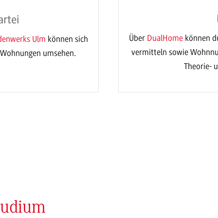
rtei
Über
DualHome
können du
ndenwerks Ulm
können sich
vermitteln sowie Wohnnu
r Wohnungen umsehen.
Theorie- 
tudium