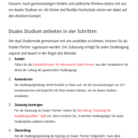
Konzern. Auch gemeinnützigen GmbHs und zahlreiche Kliniken bieten mit uns
ein duales Studium an. Als kleine und flexible Hochschule setzen wir dabei auf
den direkten Kontakt.
Duales Studium anbieten in vier Schritten
Um dual Studierende gemeinsam mit uns ausbilden zu können, müssen Sie als
Dualer Partner zugelassen werden. Die Zulassung erfolgt für jeden Studiengang
separat und dauert in der Regel drei Monate:
Kontakt
Füllen Sie das
Kontaktformular für interessierte Duale Partner
aus oder kontaktieren Sie
direkt die Leitung des gewünschten Studiengangs.
Kennenlernen
Die Studiengangsleitung nimmt Kontakt zu Ihnen auf, um die Voraussetzungen vor Ort
kennenzulernen und bespricht mit Ihnen weitere Details, um ein duales Studium
anzubieten.
Zulassung beantragen
Für die Zulassung als Dualer Partner reichen Sie
den Antrag "Zulassung für
Ausbildungsstätten“ (pdf)
ein. Darin erklären Sie, in welchen Studiengängen Sie duale
Studienplätze anbieten möchten.
Überprüfung
Hat die Studiengangsleitung die Eignung als Dualer Partner festgestellt, muss diese