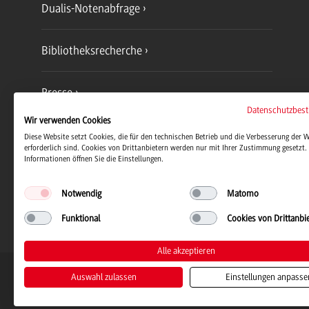
Dualis-Notenabfrage
Bibliotheksrecherche
Presse
Datenschutzbes
Wir verwenden Cookies
Jobs und Karriere
Diese Website setzt Cookies, die für den technischen Betrieb und die Verbesserung der 
erforderlich sind. Cookies von Drittanbietern werden nur mit Ihrer Zustimmung gesetzt. 
Informationen öffnen Sie die Einstellungen.
Notwendig
Matomo
Funktional
Cookies von Drittanbi
Alle akzeptieren
Duale Hochschule Baden-Württemb
Auswahl zulassen
Einstellungen anpasse
© 2026 Duale Hochschule Baden-Wü