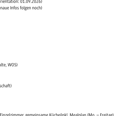
Orientation: 01.09.2026)
enaue Infos folgen noch)
ulte, WOS)
schaft)
Einzelzimmer, gemeinsame Küche/inkl. Mealplan (Mo. – Freitag)