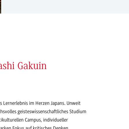
nashi Gakuin
les Lernerlebnis im Herzen Japans. Unweit
hsvolles geisteswissenschaftliches Studium
tikulturellen Campus, individueller
arken Fokus auf kritisches Denken,