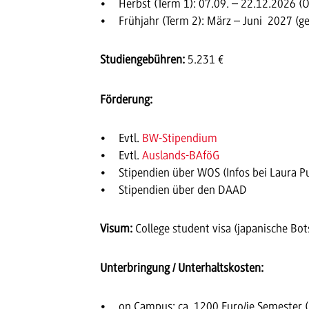
Herbst (Term 1): 07.09. – 22.12.2026 (
Frühjahr (Term 2): März – Juni 2027 (g
Studiengebühren:
5.231 €
Förderung:
Evtl.
BW-Stipendium
Evtl.
Auslands-BAföG
Stipendien über WOS (Infos bei Laura P
Stipendien über den DAAD
Visum:
College student visa (japanische Bot
Unterbringung / Unterhaltskosten:
on Campus: ca. 1200 Euro/je Semester (