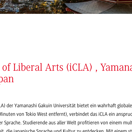
e of Liberal Arts (iCLA) , Yama
apan
iCLA) der Yamanashi Gakuin Universität bietet ein wahrhaft globa
inuten von Tokio West entfernt), verbindet das iCLA ein anspruc
her Sprache. Studierende aus aller Welt profitieren von einem mul
, die japanische Sprache und Kultur zu entdecken. Mit einem st