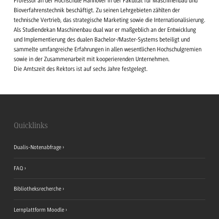
Professor an der Hochschule Hannover in der Fakultät für Maschinenbau und
Bioverfahrenstechnik beschäftigt. Zu seinen Lehrgebieten zählten der
technische Vertrieb, das strategische Marketing sowie die Internationalisierung.
Als Studiendekan Maschinenbau dual war er maßgeblich an der Entwicklung
und Implementierung des dualen Bachelor-/Master-Systems beteiligt und
sammelte umfangreiche Erfahrungen in allen wesentlichen Hochschulgremien
sowie in der Zusammenarbeit mit kooperierenden Unternehmen.
Die Amtszeit des Rektors ist auf sechs Jahre festgelegt.
Quicklinks
Dualis-Notenabfrage
FAQ
Bibliotheksrecherche
Lernplattform Moodle