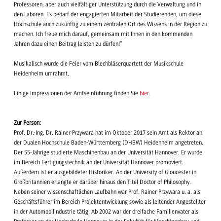
Professoren, aber auch vielfältiger Unterstützung durch die Verwaltung und in
den Laboren. Es bedarf der engagierten Mitarbeit der Studierenden, um diese
Hochschule auch zukünftig zu einem zentralen Ort des Wissens in der Region zu
machen. Ich freue mich darauf, gemeinsam mit Ihnen in den kommenden
Jahren dazu einen Beitrag leisten zu dürfen!“
Musikalisch wurde die Feier vom Blechbläserquartett der Musikschule
Heidenheim umrahmt.
Einige Impressionen der Amtseinführung finden Sie
hier
.
Zur Person:
Prof. Dr.-Ing. Dr. Rainer Przywara hat im Oktober 2017 sein Amt als Rektor an
der Dualen Hochschule Baden-Württemberg (DHBW) Heidenheim angetreten.
Der 55-Jährige studierte Maschinenbau an der Universität Hannover. Er wurde
im Bereich Fertigungstechnik an der Universität Hannover promoviert.
Außerdem ist er ausgebildeter Historiker. An der University of Gloucester in
Großbritannien erlangte er darüber hinaus den Titel Doctor of Philosophy.
Neben seiner wissenschaftlichen Laufbahn war Prof. Rainer Przywara u. a. als
Geschäftsführer im Bereich Projektentwicklung sowie als leitender Angestellter
in der Automobilindustrie tätig. Ab 2002 war der dreifache Familienvater als