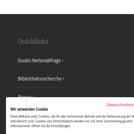
Quicklinks
Dualis-Notenabfrage
Bibliotheksrecherche
Presse
Datenschutzbes
Wir verwenden Cookies
Jobs und Karriere
Diese Website setzt Cookies, die für den technischen Betrieb und die Verbesserung der 
erforderlich sind. Cookies von Drittanbietern werden nur mit Ihrer Zustimmung gesetzt. 
Informationen öffnen Sie die Einstellungen.