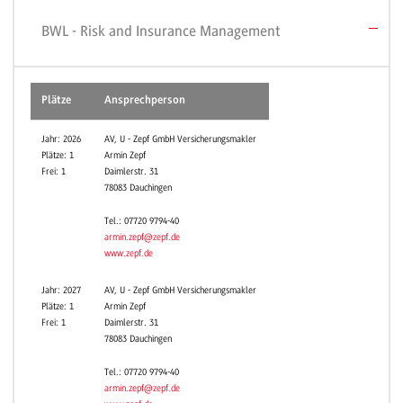
BWL - Risk and Insurance Management
Plätze
Ansprechperson
Jahr: 2026
AV, U - Zepf GmbH Versicherungsmakler
Plätze: 1
Armin Zepf
Frei: 1
Daimlerstr. 31
78083 Dauchingen
Tel.: 07720 9794-40
armin.zepf@zepf.de
www.zepf.de
Jahr: 2027
AV, U - Zepf GmbH Versicherungsmakler
Plätze: 1
Armin Zepf
Frei: 1
Daimlerstr. 31
78083 Dauchingen
Tel.: 07720 9794-40
armin.zepf@zepf.de