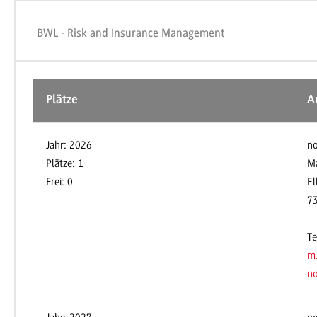
BWL - Risk and Insurance Management
Plätze
A
Jahr: 2026
no
Plätze: 1
Ma
Frei: 0
El
7
Te
m
no