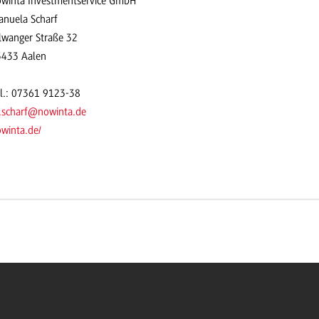
winta Investmentservice GmbH
nuela Scharf
lwanger Straße 32
3433 Aalen
l.: 07361 9123-38
.scharf@nowinta.de
winta.de/