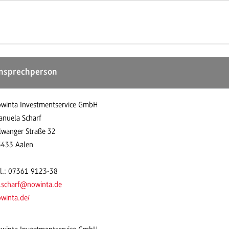
nsprechperson
winta Investmentservice GmbH
nuela Scharf
lwanger Straße 32
3433 Aalen
l.: 07361 9123-38
.scharf@nowinta.de
winta.de/