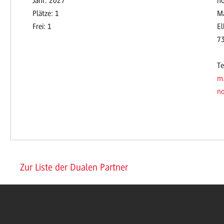
Jahr: 2027
no
Plätze: 1
Ma
Frei: 1
El
7
Te
m
no
Zur Liste der Dualen Partner