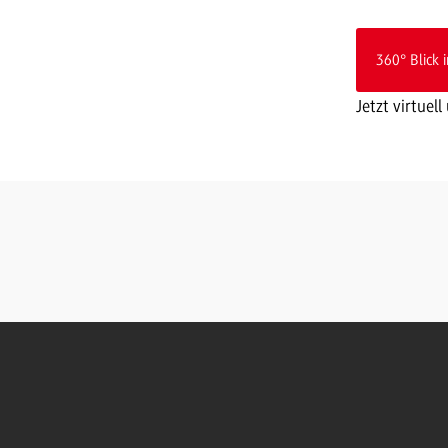
360° Blick 
Jetzt virtue