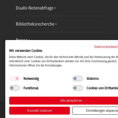
Dualis-Notenabfrage
Bibliotheksrecherche
Presse
Datenschutzbes
Wir verwenden Cookies
Jobs und Karriere
Diese Website setzt Cookies, die für den technischen Betrieb und die Verbesserung der 
erforderlich sind. Cookies von Drittanbietern werden nur mit Ihrer Zustimmung gesetzt. 
Informationen öffnen Sie die Einstellungen.
Notwendig
Matomo
Funktional
Cookies von Drittanbi
Alle akzeptieren
Duale Hochschule Baden-Württemb
Auswahl zulassen
Einstellungen anpasse
© 2026 Duale Hochschule Baden-Wü