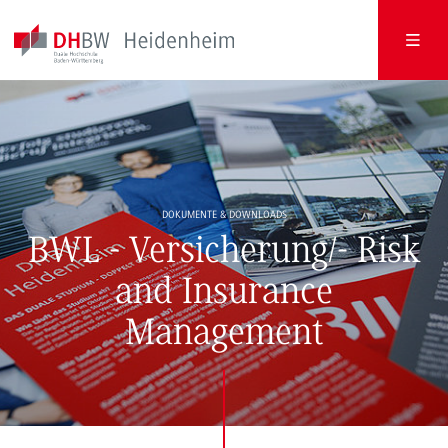
DOKUMENTE & DOWNLOADS
BWL - Versicherung/- Risk
and Insurance
Management