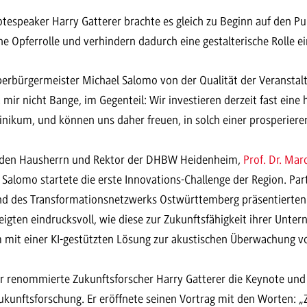
tespeaker Harry Gatterer brachte es gleich zu Beginn auf den Pu
ne Opferrolle und verhindern dadurch eine gestalterische Rolle 
Oberbürgermeister Michael Salomo von der Qualität der Veranstal
ir nicht Bange, im Gegenteil: Wir investieren derzeit fast eine h
linikum, und können uns daher freuen, in solch einer prosperier
 den Hausherrn und Rektor der DHBW Heidenheim,
Prof. Dr. Ma
Salomo startete die erste Innovations-Challenge der Region. Par
nd des Transformationsnetzwerks Ostwürttemberg präsentierten
igten eindrucksvoll, wie diese zur Zukunftsfähigkeit ihrer Unte
 mit einer KI-gestützten Lösung zur akustischen Überwachung 
 renommierte Zukunftsforscher Harry Gatterer die Keynote un
Zukunftsforschung. Er eröffnete seinen Vortrag mit den Worten: „Zu