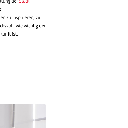
ltung der
Stadt
s
n zu inspirieren, zu
cksvoll, wie wichtig der
unft ist.