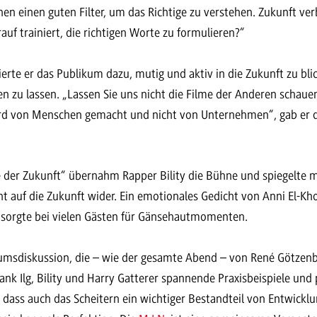
chen einen guten Filter, um das Richtige zu verstehen. Zukunft ver
auf trainiert, die richtigen Worte zu formulieren?“
rte er das Publikum dazu, mutig und aktiv in die Zukunft zu bli
en zu lassen. „Lassen Sie uns nicht die Filme der Anderen schaue
wird von Menschen gemacht und nicht von Unternehmen“, gab er 
er Zukunft“ übernahm Rapper Bility die Bühne und spiegelte mi
ht auf die Zukunft wider. Ein emotionales Gedicht von Anni El-Kh
sorgte bei vielen Gästen für Gänsehautmomenten.
iumsdiskussion, die – wie der gesamte Abend – von René Götzen
Frank Ilg, Bility und Harry Gatterer spannende Praxisbeispiele und
 dass auch das Scheitern ein wichtiger Bestandteil von Entwickl