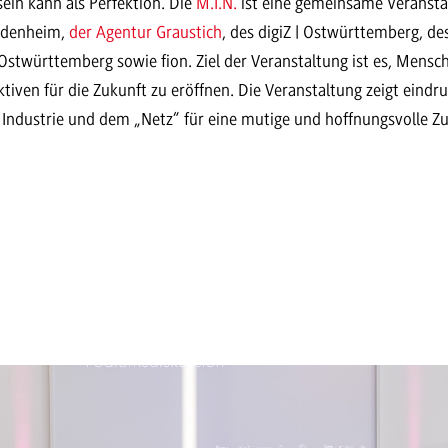
sein kann als Perfektion. Die
M.I.N.
ist eine gemeinsame Veransta
idenheim,
der Agentur Graustich
, des digiZ | Ostwürttemberg, de
twürttemberg sowie fion. Ziel der Veranstaltung ist es, Mensche
iven für die Zukunft zu eröffnen. Die Veranstaltung zeigt eindru
Industrie und dem „Netz“ für eine mutige und hoffnungsvolle Zuk