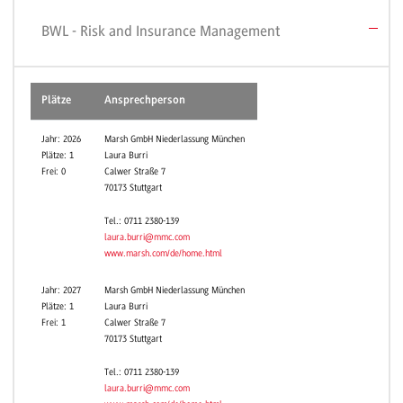
BWL - Risk and Insurance Management
Plätze
Ansprechperson
Jahr: 2026
Marsh GmbH Niederlassung München
Plätze: 1
Laura Burri
Frei: 0
Calwer Straße 7
70173 Stuttgart
Tel.: 0711 2380-139
laura.burri@mmc.com
www.marsh.com/de/home.html
Jahr: 2027
Marsh GmbH Niederlassung München
Plätze: 1
Laura Burri
Frei: 1
Calwer Straße 7
70173 Stuttgart
Tel.: 0711 2380-139
laura.burri@mmc.com