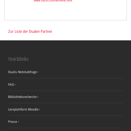
www.marsh.com/de/home.html
Zur Liste der Dualen Partner
Quicklinks
Dualis-Notenabfrage
FAQ
Bibliotheksrecherche
Lernplattform Moodle
Presse