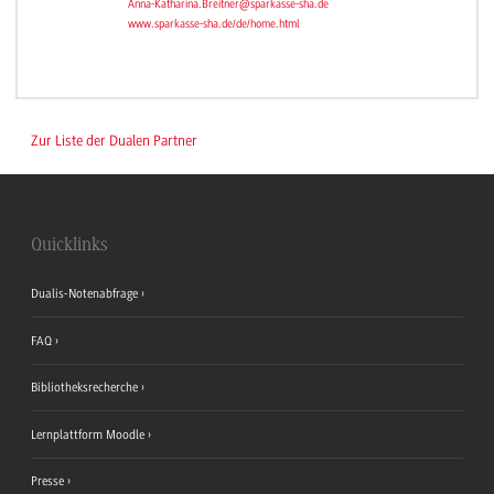
Anna-Katharina.Breitner@sparkasse-sha.de
www.sparkasse-sha.de/de/home.html
Zur Liste der Dualen Partner
Quicklinks
Dualis-Notenabfrage
FAQ
Bibliotheksrecherche
Lernplattform Moodle
Presse