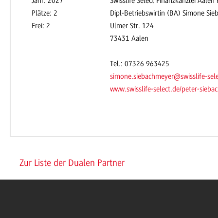
Jahr: 2027
Swisslife Select Finanzkanzlei Aalen
Plätze: 2
Dipl-Betriebswirtin (BA) Simone Si
Frei: 2
Ulmer Str. 124
73431 Aalen
Tel.: 07326 963425
simone.siebachmeyer@swisslife-sele
www.swisslife-select.de/peter-s
Zur Liste der Dualen Partner