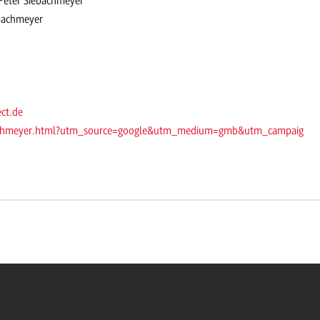
 Peter Siebachmeyer
ebachmeyer
ct.de
iebachmeyer.html?utm_source=google&utm_medium=gmb&utm_campaig