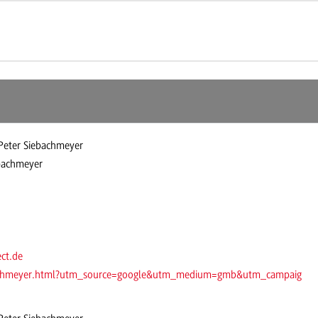
 Peter Siebachmeyer
ebachmeyer
ct.de
iebachmeyer.html?utm_source=google&utm_medium=gmb&utm_campaig