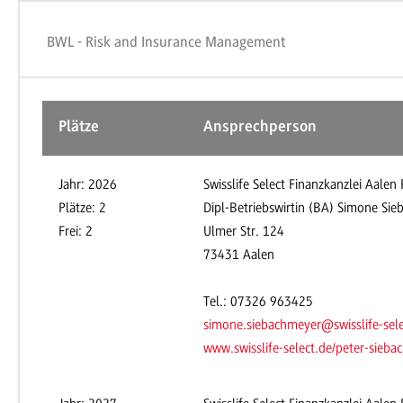
BWL - Risk and Insurance Management
Plätze
Ansprechperson
Jahr: 2026
Swisslife Select Finanzkanzlei Aalen
Plätze: 2
Dipl-Betriebswirtin (BA) Simone Si
Frei: 2
Ulmer Str. 124
73431 Aalen
Tel.: 07326 963425
simone.siebachmeyer@swisslife-sele
www.swisslife-select.de/peter-s