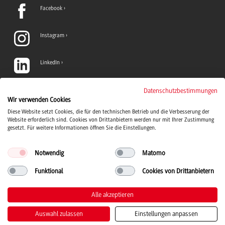
Facebook
Instagram
LinkedIn
TikTok
Datenschutzbestimmungen
Wir verwenden Cookies
Diese Website setzt Cookies, die für den technischen Betrieb und die Verbesserung der
YouTube
Website erforderlich sind. Cookies von Drittanbietern werden nur mit Ihrer Zustimmung
gesetzt. Für weitere Informationen öffnen Sie die Einstellungen.
Notwendig
Matomo
Funktional
Cookies von Drittanbietern
Duale Hochschule Baden-Württemberg Logo, zur Startseite
© 2026 Duale Hochschule Baden-Württemberg
Alle akzeptieren
Auswahl zulassen
Einstellungen anpassen
Kontakt
Impressum
Datenschutz
Barrierefreiheit