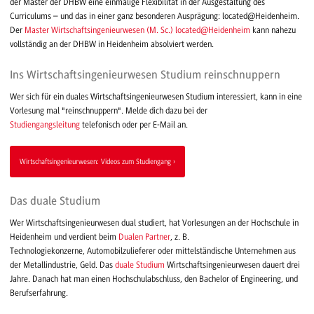
der Master der DHBW eine einmalige Flexibilität in der Ausgestaltung des
Curriculums – und das in einer ganz besonderen Ausprägung: located@Heidenheim.
Der
Master Wirtschaftsingenieurwesen (M. Sc.) located@Heidenheim
kann nahezu
vollständig an der DHBW in Heidenheim absolviert werden.
Ins Wirtschaftsingenieurwesen Studium reinschnuppern
Wer sich für ein duales Wirtschaftsingenieurwesen Studium interessiert, kann in eine
Vorlesung mal "reinschnuppern". Melde dich dazu bei der
Studiengangsleitung
telefonisch oder per E-Mail an.
Wirtschaftsingenieurwesen: Videos zum Studiengang
Das duale Studium
Wer Wirtschaftsingenieurwesen dual studiert, hat Vorlesungen an der Hochschule in
Heidenheim und verdient beim
Dualen Partner
, z. B.
Technologiekonzerne, Automobilzulieferer oder mittelständische Unternehmen aus
der Metallindustrie, Geld. Das
duale Studium
Wirtschaftsingenieurwesen dauert drei
Jahre. Danach hat man einen Hochschulabschluss, den Bachelor of Engineering, und
Berufserfahrung.