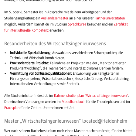
Management, Automatisierungssysteme oder Data Science.
Im 5. oder 6. Semester ist in Absprache mit deinem Arbeitgeber und der
Studiengangsleitung ein
Auslandssemester
an einer unserer
Partneruniversitäten
möglich. Außerdem kannst du im Studium
Sprachkurse
besuchen und ein
Zertifikat
für Interkulturelle Kompetenz
erwerben.
Besonderheiten des Wirtschaftsingenieurwesens
Individuelle Spezialisierung
: Auswahl aus verschiedenen Schwerpunkten, die
Technik und Wirtschaft kombinieren.
Praxisorientierte Projekte
: Teilnahme an Projekten wie der „Marktorientierten
Produktentwicklung“, die Teamarbeit und interdisziplinäres Denken fördern.
Vermittlung von Schlüsselqualifikationen
: Entwicklung von Fähigkeiten in
Führungskompetenz, Präsentationstechnik, Gesprächsführung, Verkaufstraining,
internationalen Verhandlungen sowie Rhetorik.
Alle Studieninhalte findest du im
Rahmenstudienplan "Wirtschaftsingenieurwesen"
.
Die einzelnen Vorlesungen werden im
Modulhandbuch
für die Theoriephasen und im
Praxisplan
für die Zeit im Unternehmen erklärt.
Master „Wirtschaftsingenieurwesen“ located@Heidenheim
Wer nach seinem Bachelorstudium noch einen Master machen möchte, für den bietet