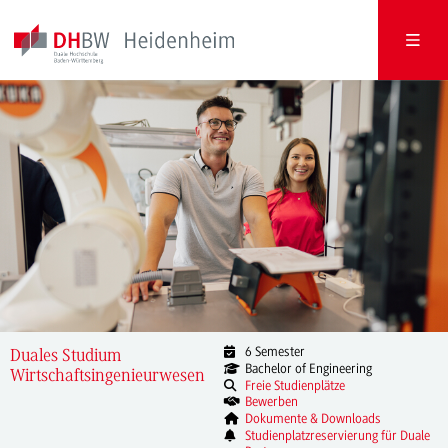
6 Semester
Duales Studium
Bachelor of Engineering
Wirtschaftsingenieurwesen
Freie Studienplätze
Bewerben
Dokumente & Downloads
Studienplatzreservierung für Duale