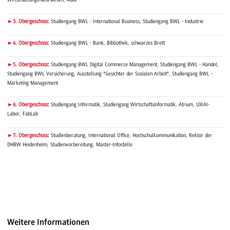
►3. Obergeschoss
:
Studiengang BWL - International Business, Studiengang BWL - Industrie
►4. Obergeschoss
:
Studiengang BWL - Bank, Bibliothek, schwarzes Brett
►5. Obergeschoss
:
Studiengang BWL Digital Commerce Management, Studiengang BWL - Handel,
Studiengang BWL Versicherung, Ausstellung "Gesichter der Sozialen Arbeit", Studiengang BWL -
Marketing Management
►6. Obergeschoss
:
Studiengang Informatik, Studiengang Wirtschaftsinformatik, Atrium, UX/AI-
Labor, FabLab
►7. Obergeschoss
:
Studienberatung, International Office, Hochschulkommunikation, Rektor der
DHBW Heidenheim, Studienvorbereitung, Master-Infostelle
Weitere Informationen