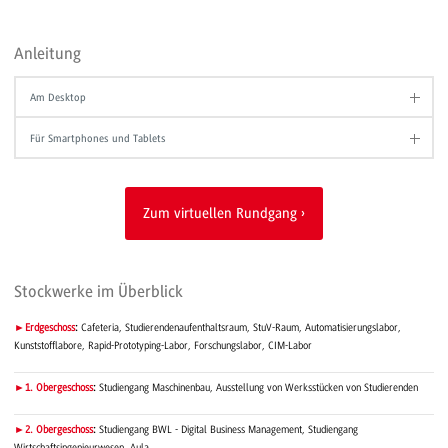
Anleitung
Am Desktop
Für Smartphones und Tablets
Zum virtuellen Rundgang
Stockwerke im Überblick
►Erdgeschoss
:
Cafeteria, Studierendenaufenthaltsraum, StuV-Raum, Automatisierungslabor,
Kunststofflabore, Rapid-Prototyping-Labor, Forschungslabor, CIM-Labor
►1. Obergeschoss
:
Studiengang Maschinenbau, Ausstellung von Werksstücken von Studierenden
►2. Obergeschoss
:
Studiengang BWL - Digital Business Management, Studiengang
Wirtschaftsingenieurwesen, Aula