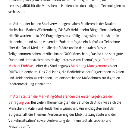
Lebensqualität für die Menschen in Heidenheim durch digitale Technologien zu
verbessern.
Im Auftrag der beiden Stadtverwaltungen haben Studierende der Dualen
Hochschule Baden-Württemberg (DHBW) Heidenheim Bürger*innen befragt.
Hierfür wurden je 10.000 Fragebögen an zufällig ausgewählte Haushalte in
Heidenheim und Aalen versendet. Zudem erfolgte ein Aufruf zur Teilnahme
über die Social Media-Kanäle der Städte und in der lokalen Presse.
Teilgenommen haben letztlich knapp 3000 Menschen. „Das ist eine sehr gute
Quote und unterstreicht das riesige Interesse am Thema“, sagt
Prof. Dr.
Michael Froböse
, Leiter des Studiengangs
Marketing Management
an der
DHBW Heidenheim. Das Ziel ist es, die Bedürfnisse der Bürger*innen in Aalen
und Heidenheim zu erkennen, um entsprechende Maßnahmen zur digitalen
Stadtentwicklung einzuleiten.
Im April stellten die Marketing-Studierenden die ersten Ergebnisse der
Befragung vor
. Bei vielen Themen zeigten die Befunde deutlich, was sich die
Menschen in Aalen und Heidenheim wünschen. Am wichtigsten sind der
Bürgerschaft die Themen „Verbesserung der Mobilitätsangebote und der
Verkehrssituation“ sowie „Aufwertung der Innenstadt als Lebens- und
Freizeitraum“.