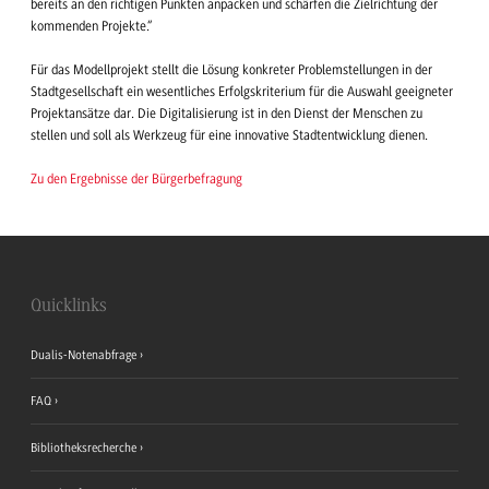
bereits an den richtigen Punkten anpacken und schärfen die Zielrichtung der
kommenden Projekte.“
Für das Modellprojekt stellt die Lösung konkreter Problemstellungen in der
Stadtgesellschaft ein wesentliches Erfolgskriterium für die Auswahl geeigneter
Projektansätze dar. Die Digitalisierung ist in den Dienst der Menschen zu
stellen und soll als Werkzeug für eine innovative Stadtentwicklung dienen.
Zu den Ergebnisse der Bürgerbefragung
Quicklinks
Dualis-Notenabfrage
FAQ
Bibliotheksrecherche