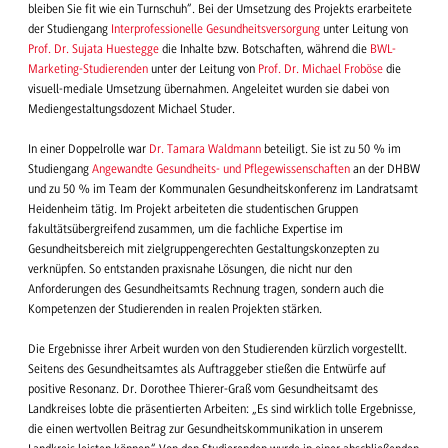
bleiben Sie fit wie ein Turnschuh“. Bei der Umsetzung des Projekts erarbeitete
der Studiengang
Interprofessionelle Gesundheitsversorgung
unter Leitung von
Prof. Dr. Sujata Huestegge
die Inhalte bzw. Botschaften, während die
BWL-
Marketing-Studierenden
unter der Leitung von
Prof. Dr. Michael Froböse
die
visuell-mediale Umsetzung übernahmen. Angeleitet wurden sie dabei von
Mediengestaltungsdozent Michael Studer.
In einer Doppelrolle war
Dr. Tamara Waldmann
beteiligt. Sie ist zu 50 % im
Studiengang
Angewandte Gesundheits- und Pflegewissenschaften
an der DHBW
und zu 50 % im Team der Kommunalen Gesundheitskonferenz im Landratsamt
Heidenheim tätig. Im Projekt arbeiteten die studentischen Gruppen
fakultätsübergreifend zusammen, um die fachliche Expertise im
Gesundheitsbereich mit zielgruppengerechten Gestaltungskonzepten zu
verknüpfen. So entstanden praxisnahe Lösungen, die nicht nur den
Anforderungen des Gesundheitsamts Rechnung tragen, sondern auch die
Kompetenzen der Studierenden in realen Projekten stärken.
Die Ergebnisse ihrer Arbeit wurden von den Studierenden kürzlich vorgestellt.
Seitens des Gesundheitsamtes als Auftraggeber stießen die Entwürfe auf
positive Resonanz. Dr. Dorothee Thierer-Graß vom Gesundheitsamt des
Landkreises lobte die präsentierten Arbeiten: „Es sind wirklich tolle Ergebnisse,
die einen wertvollen Beitrag zur Gesundheitskommunikation in unserem