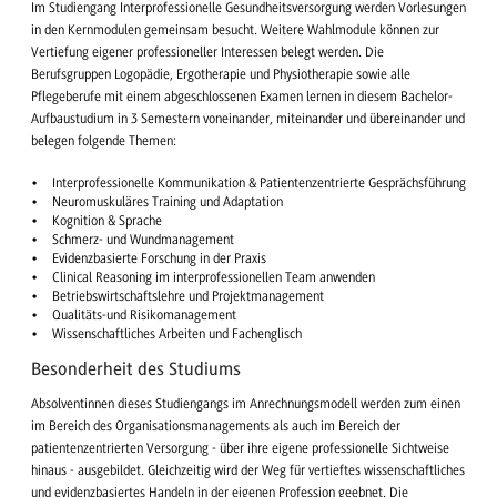
Im Studiengang Interprofessionelle Gesundheitsversorgung werden Vorlesungen
in den Kernmodulen gemeinsam besucht. Weitere Wahlmodule können zur
Vertiefung eigener professioneller Interessen belegt werden. Die
Berufsgruppen Logopädie, Ergotherapie und Physiotherapie sowie alle
Pflegeberufe mit einem abgeschlossenen Examen lernen in diesem Bachelor-
Aufbaustudium in 3 Semestern voneinander, miteinander und übereinander und
belegen folgende Themen:
Interprofessionelle Kommunikation & Patientenzentrierte Gesprächsführung
Neuromuskuläres Training und Adaptation
Kognition & Sprache
Schmerz- und Wundmanagement
Evidenzbasierte Forschung in der Praxis
Clinical Reasoning im interprofessionellen Team anwenden
Betriebswirtschaftslehre und Projektmanagement
Qualitäts-und Risikomanagement
Wissenschaftliches Arbeiten und Fachenglisch
Besonderheit des Studiums
Absolventinnen dieses Studiengangs im Anrechnungsmodell werden zum einen
im Bereich des Organisationsmanagements als auch im Bereich der
patientenzentrierten Versorgung - über ihre eigene professionelle Sichtweise
hinaus - ausgebildet. Gleichzeitig wird der Weg für vertieftes wissenschaftliches
und evidenzbasiertes Handeln in der eigenen Profession geebnet. Die