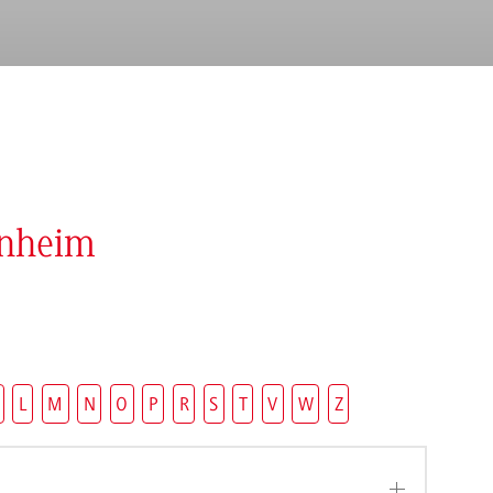
enheim
L
M
N
O
P
R
S
T
V
W
Z