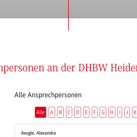
chpersonen an der DHBW Heid
Alle Ansprechpersonen
Alle
A
B
C
D
E
F
G
H
I
J
K
Aeugle, Alexandra